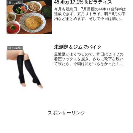
45.4kg 17.1% &ピラティス
日々の記録
今月も最終日、7月目標の44キロ台前半は
達成できず。来月リトライ、明日6月の平
均などまとめます。そして今日は朝から
雨だし、足がまだパンパンだしと整え系
でピラティス。7月目標 44キロ台前半を
1回でも見る7月ラン目標 最低159キロ
→ +2...
未測定＆ジムでバイク
日々の記録
最近足がよくつるので、昨日はＤＨＣの
着圧ソックスを履き、さらに靴下を履い
て寝たら、今朝は足がつらなかった！
※DHCの商品説明には※就寝時の着用は
おすすめしませんとあるのでかぶれやす
い人とか注意ですｖやっぱ冷えとか、血
流が悪いからつるのかな。...
スポンサーリンク