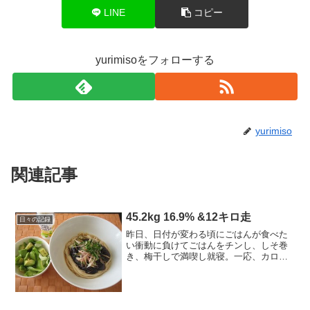
LINE
コピー
yurimisoをフォローする
yurimiso
関連記事
45.2kg 16.9% &12キロ走
日々の記録
昨日、日付が変わる頃にごはんが食べた
い衝動に負けてごはんをチンし、しそ巻
き、梅干しで満喫し就寝。一応、カロリ
ー控えめという意識は残ってたとはいえ
寝る前にというのはね λ.... と、反省
し走っておけと。9月目標 44キロ台前半
を5回以上9月...