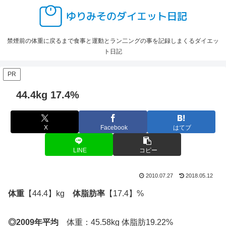
禁煙前の体重に戻るまで食事と運動とラン二ングの事を記録しまくるダイエッ
ト日記
PR
44.4kg 17.4%
X
Facebook
はてブ
LINE
コピー
2010.07.27
2018.05.12
体重
【44.4】kg
体脂肪率
【17.4】%
◎2009年平均
体重：45.58kg 体脂肪19.22%