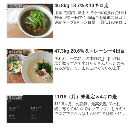
46.8kg 18.7% &10キロ走
日々の記録
用事で実家に帰るので今日の記録だけ6月
数値目標 一回でも45kg台を最低二日以上
連続キープ6月ラン目標 最低170キロ
→ 残125キロ■今日のごはん kcal+お酒
～◎朝：kcal きなこ蜂蜜ヨーグルト、
コーヒー◎昼：kcal ごはん9...
47.3kg 20.6% &トレーシー4日目
日々の記録
あれれ、一気に元の木阿弥_|￣|〇昨日、
塩分取りすぎて水分たくさんとったのも
あるかな。ま、まあこのぐらいの上下は
普通！喜一憂せず淡々といこう。------------
----------------------■今日の食事 1,500kca...
11/18（月）未測定＆4キロ走
日々の記録
11/18（月）の記録。最高気温1℃の札
幌、寒くて4キロでギブアップ。もう冬の
ウエアで走らねば！2024年の目標・44キ
ロ台&キープ11/18（月）の運動ストレッ
チ → 4キロ走 → ストレッチ
11/18（月）のごはん朝ごはんごはん
（100...