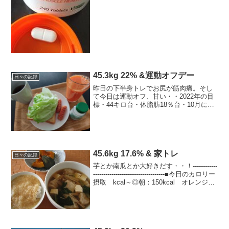
思うも、そういえば昨晩マグネシウムと
カルシウムを飲み忘れたと思い出し、も
そっ、と起き上がって水...
45.3kg 22% &運動オフデー
日々の記録
昨日の下半身トレでお尻が筋肉痛。そし
て今日は運動オフ、甘い・・2022年の目
標・44キロ台・体脂肪18％台・10月にフ
ルマラソンを走るつもりでランも頑張る
＆楽しむ！今日の運動ストレッチ今日の
ごはん -kcal朝ごはんコーヒー、レタス
マヨサン...
45.6kg 17.6% & 家トレ
日々の記録
芋とか南瓜とか大好きだす・・！------------
-----------------------------------■今日のカロリー
摂取 kcal～◎朝：150kcal オレンジ、
プルーン+ヨーグルト、コーヒー◎昼：
500kcal ...