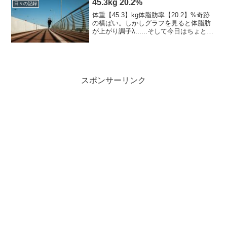
45.3kg 20.2%
日々の記録
体重【45.3】kg体脂肪率【20.2】%奇跡
の横ばい。しかしグラフを見ると体脂肪
が上がり調子λ......そして今日はちょと落
ち込む事があり昼間うっかりダウン、動
けず。でももうプラマイゼロまで回復。
全ては神の思し召しｖと、最近は落ちて
も回...
スポンサーリンク