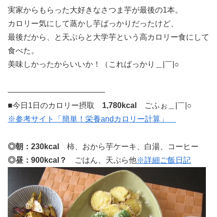
実家からもらった大好きなさつま芋が最後の1本。
カロリー気にして蒸かし芋ばっかりだったけど、
最後だから、と天ぷらと大学芋という高カロリー食にして
食べた。
美味しかったからいいか！（こればっかり＿|￣|○
————————————–
■今日1日のカロリー摂取
1,780kcal
ごふぉ＿|￣|○
※参考サイト「簡単！栄養andカロリー計算」
◎朝：230kcal
柿、おから芋ケーキ、白湯、コーヒー
◎昼：900kcal？
ごはん、天ぷら他
※詳細ご飯日記