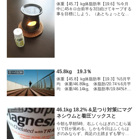
体重【45.7】kg体脂肪率【19.6】%今月
中に45キロ台前半を3日続けてキープする
事を目標にしよう。（あとちょっとなん
だけどもそれが難しい・・）------------------
----------------------------...
45.8kg 19.3％
日々の記録
体重【45.8】kg体脂肪率【19.3】%5月平
均 体重/46.89kg, 体脂肪/20.74％6月平
均 体重/46.14kg, 体脂肪率/19.84％ﾔﾍﾞ
ｯ！数値が上向きだ。炭水化物を普段より
多く食べてるのと運動してないのとワイ
ンだな。...
46.1kg 18.2% &足つり対策にマグ
日々の記録
ネシウムと着圧ソックスと
今朝も早朝5時、右ふくらはぎのこむら返
りで目が覚める。しかも今日はふくらは
ぎのみならず、両足の土踏まずも攣りイ
デデ。もうちょっと寝かせてくれ・・と