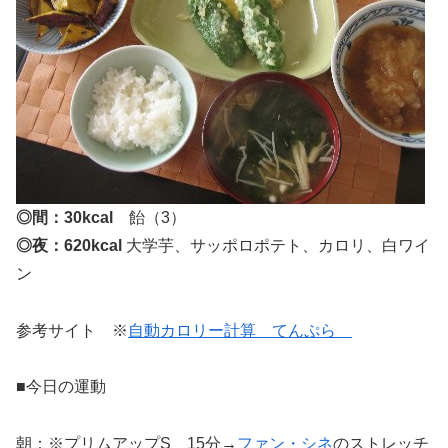
◎間：30kcal
飴（3）
◎夜：620kcal
大学芋、サッポロポテト、カロリ、白ワイ
ン
参考サイト ※
自動カロリー計算 てんぷら
■今日の運動
朝：※プリムアップS 15分→
ファン・シネ
のストレッチ