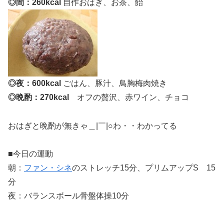
◎間：260kcal
自作おはぎ、お茶、飴
◎夜：600kcal
ごはん、豚汁、鳥胸梅肉焼き
◎晩酌：270kcal
オフの贅沢、赤ワイン、チョコ
おはぎと晩酌が無きゃ＿|￣|○わ・・わかってる
■今日の運動
朝：
ファン・シネ
のストレッチ15分、プリムアップS 15
分
夜：バランスボール骨盤体操10分