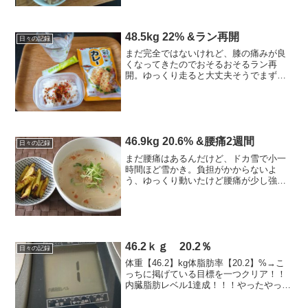
ランも頑張る＆楽しむ！今日の運動スト
レッチ+腰痛ストレッ...
48.5kg 22% &ラン再開
日々の記録
まだ完全ではないけれど、膝の痛みが良
くなってきたのでおそるおそるラン再
開。ゆっくり走ると大丈夫そうでまず一
安心。やっぱ走るの楽しい！今日のごは
ん◎朝：kcal （ラン前）カレーふりかけ
ごはん、Vaam1/2(10kcal）ごはんは100
ｇ（...
46.9kg 20.6% &腰痛2週間
日々の記録
まだ腰痛はあるんだけど、ドカ雪で小一
時間ほど雪かき。負担がかからないよ
う、ゆっくり動いたけど腰痛が少し強く
なる（汗湿布を貼ったら少し楽になった
けど、明日はどうだ。12月31日までの目
標 45.5キロ以下 18%台--------------...
46.2ｋｇ 20.2％
日々の記録
体重【46.2】kg体脂肪率【20.2】%→こ
っちに掲げている目標を一つクリア！！
内臓脂肪レベル1達成！！！やったやった
やったよーーー！！(泣体重計買ったばか
りの当時、3年ぐらい前にしか見た事ない