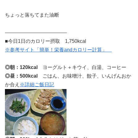
ちょっと落ちてまた油断
————————————–
■今日1日のカロリー摂取 1,750kcal
※参考サイト「簡単！栄養andカロリー計算」
◎朝：120kcal
ヨーグルト＋キウイ、白湯、コーヒー
◎昼：500kcal
ごはん、お味噌汁、餃子、いんげんおか
か合え
※詳細ご飯日記