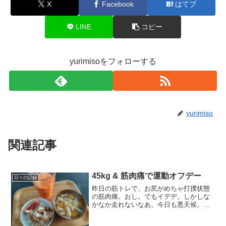
X
Facebook
はてブ
LINE
コピー
yurimisoをフォローする
yurimiso
関連記事
45kg & 筋肉痛で運動オフデー
日々の記録
昨日の筋トレで、お尻がめちゃ打撲状態
の筋肉痛。おし。でもイデデ。しかしな
かなか走れないなあ。今日も悪天候。
2022年の目標・44キロ台・体脂肪18％
台・？月にフルマラソンを走るつもりで