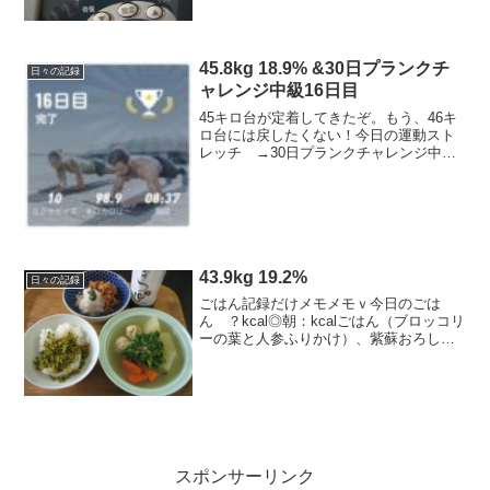
数値。それ以来、ずっとレベル2だったの
だ。嬉...
45.8kg 18.9% &30日プランクチ
日々の記録
ャレンジ中級16日目
45キロ台が定着してきたぞ。もう、46キ
ロ台には戻したくない！今日の運動スト
レッチ →30日プランクチャレンジ中級
16日目 今日はサイドプランクが多かった
ので楽々。しかし基本のプランク（↑の写
真の形）が1分50秒と長くなってきたので
恐怖。き...
43.9kg 19.2%
日々の記録
ごはん記録だけメモメモｖ今日のごは
ん ？kcal◎朝：kcalごはん（ブロッコリ
ーの葉と人参ふりかけ）、紫蘇おろし納
豆、鍋キューブ鶏団子鍋の素で煮物（鶏
団子、大根、大根菜、人参）、追加でヨ
ーグルト◎昼：kcalローソンで悪魔のお
にぎり、ミニ...
スポンサーリンク