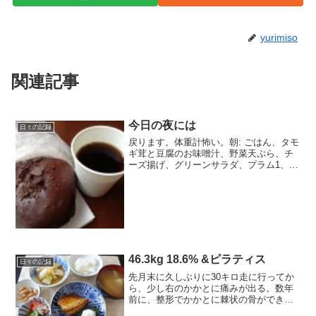
yurimiso
関連記事
今日の夜には
日々の記録
戻ります。体重計怖い。朝: ごはん、タモ
ギ茸と豆腐のお味噌汁、野菜天ぷら、チ
ーズ揚げ、グリーンサラダ、プラム1、メ
ロン1口間: スイカ1切れ、三方六1切れ、
クッキー1枚昼: チョコパン、コーヒー間:
お赤飯150ｇ夜: バゲット（ガーリック...
46.3kg 18.6% &ピラティス
日々の記録
先月末に久しぶりに30キロ走に行ってか
ら、少し右のかかとに痛みが出る。数年
前に、整形でかかとに棘状の骨ができる
踵骨棘（しょうこっきょく）と診断され