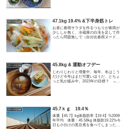
たけど、最近は走る距離がその頃より抑
えめなので全然痛くなかったんだけどな
あ。走るのが趣味になっ...
47.1kg 19.4% &下半身筋トレ
日々の記録
お昼に春雨サラダを作るつもりが春雨が
少ししか無く、冷蔵庫の白滝を足して作
ったら問題無しで（自分比春雨ヌードル
でダイエット！とかヘルシーなイメージ
がある春雨だけどけっこう高カロリー
で、乾麺で100ｇ、345kcalもある。でも
白滝は100ｇで...
45.8kg & 運動オフデー
日々の記録
じわりじわりと増量中。毎年、冬はこう
だけど今年はまだ可愛いほうだ、とちょ
っと気が緩み中。2023年の目標？ ←
節分までに立てます今日の運動ストレッ
チ+腰痛ストレッチ今日のごはん朝ごはん
お雑煮（餅1個）、お雑煮つゆを茶碗1杯
分おかわり、しら...
45.7ｋｇ 19.4％
日々の記録
体重【45.7】kg体脂肪率【19.4】%2009
年平均 体重：45.58kg 体脂肪19.22%今
日も小分けの黒豆煮を食べてしまった。