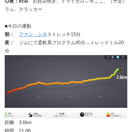
◎夜：kcal
お好み焼き、ドライゼロ←今ここ、（予定）
ラム、クラッカー
■今日の運動
朝：
ファン・シネ
ストレッチ15分
夜：
ジムにて柔軟系プログラム45分→トレッドミル20
分
距離 3.6km
時間 21.08