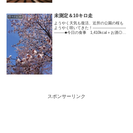
そしてファビノールも今日で無くなって
しまった。もう頼るものは無いぞおお-----
------------...
未測定＆10キロ走
日々の記録
ようやく天気も復活、近所の公園の桜も
ようやく咲いてきた！----------------------------
---------■今日の食事 1,410kcal＋お酒◎
朝：120kcal ブルーベリー+ヨーグル
ト、コーヒー、アミノバイタル...
スポンサーリンク