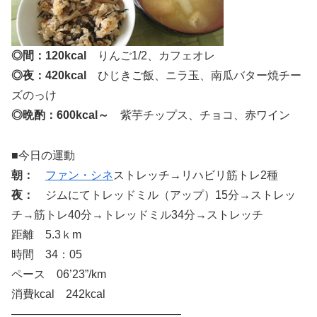
◎間：120kcal
りんご1/2、カフェオレ
◎夜：420kcal
ひじきご飯、ニラ玉、南瓜バター焼チー
ズのっけ
◎晩酌：600kcal～
紫芋チップス、チョコ、赤ワイン
■今日の運動
朝：
ファン・シネ
ストレッチ→リハビリ筋トレ2種
夜：
ジムにてトレッドミル（アップ）15分→ストレッ
チ→筋トレ40分→トレッドミル34分→ストレッチ
距離 5.3ｋm
時間 34：05
ペース 06’23”/km
消費kcal 242kcal
———————————————