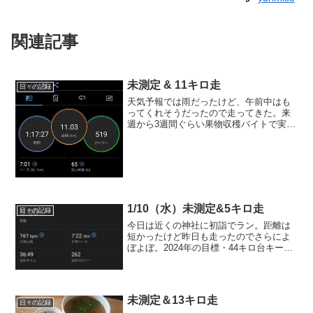
関連記事
未測定 & 11キロ走
日々の記録
天気予報では雨だったけど、午前中はも
ってくれそうだったので走ってきた。来
週から3週間ぐらい果物収穫バイトで実家
と自宅を行き来するので今のうち走っと
けと。でも、ゆっくり走でも11キロでヘ
トヘト。いかん。2023年の目標・秋以降
のフルマラソンに...
1/10（水）未測定&5キロ走
日々の記録
今日は近くの神社に初詣でラン。距離は
短かったけど昨日も走ったのでさらによ
ぼよぼ。2024年の目標・44キロ台キープ
1/10（水）の運動ストレッチ → 5キロ
走 → ストレッチ11/10（水）のごはん
朝ごはん ごはん100ｇ+明太子、目玉焼
き...
未測定＆13キロ走
日々の記録