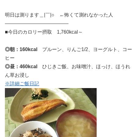
明日は測ります＿|￣|○ ←怖くて測れなかった人
—————————————
■今日のカロリー摂取 1,760kcal～
◎朝：160kcal
プルーン、りんご1/2、ヨーグルト、コー
ヒー
◎昼：460kcal
ひじきご飯、お味噌汁、ほっけ、ほうれ
ん草お浸し
※詳細ご飯日記