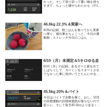
かった。そして張り切って重い物を持ち
すぎて、ちょっと腰やられたかも（汗10
月の目標運動の目標体脂肪が落ちないの
で筋トレ、そして前月45.5kmより走
る！・10月トータル 20.5km体重・体脂
肪の目標44...
46.8kg 22.3% &実家へ
日々の記録
8/26の記録。朝ごはんを食べてから実家
へ帰り、畑仕事をちょこっと。今日の運
動朝：ストレッチ今日のごはん -
kcal+お酒◎朝 kcal ◎昼：kcal 実家
で ごはん日記はこちら ◎間：kcal コ
ーヒー◎夜：kcal+お酒 お寿司（写...
6/10（月）未測定＆5キロゆる走
日々の記録
6/10（月）の記録。走るぞーと家を出て
しばらくして、ガーミンをスタートさせ
てなかった事に気付いてとたんにやる気
をなくしてしまった・・2024年の目標・
44キロ台キープ6/10（月）の運動ストレ
ッチ → 5キロゆるジョグ（走ったり歩
いたり）...
45.5kg 20% &バイト
日々の記録
今日はバイトで歩数を稼ぐ。おし。10月
の目標運動の目標体脂肪が落ちないので
筋トレ、そして前月45.5kmより走る！・