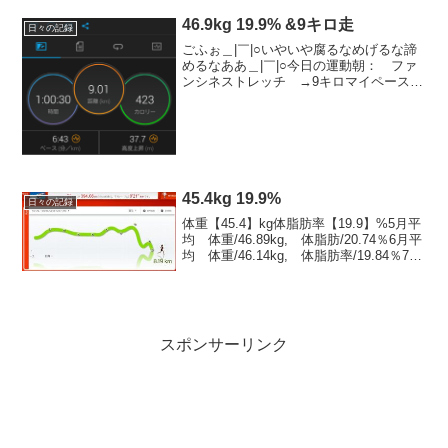
46.9kg 19.9% &9キロ走
日々の記録
ごふぉ＿|￣|○いやいや腐るなめげるな諦
めるなああ＿|￣|○今日の運動朝： ファ
ンシネストレッチ →9キロマイペース
走 →ストレッチ身体も足も、重かっ
た・・・今日のごはん 1,290kcal+お酒
◎朝 160kcal 人参ジュース＋オリー
ブ...
45.4kg 19.9%
日々の記録
体重【45.4】kg体脂肪率【19.9】%5月平
均 体重/46.89kg, 体脂肪/20.74％6月平
均 体重/46.14kg, 体脂肪率/19.84％7月
平均 体重/45.84kg, 体脂肪率/18.98％
ホッ。思ったよりふくれてなかった...
スポンサーリンク