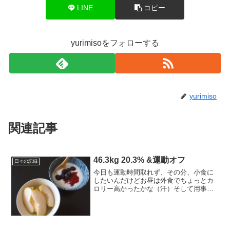
LINE
コピー
yurimisoをフォローする
yurimiso
関連記事
46.3kg 20.3% &運動オフ
日々の記録
今日も運動時間取れず、その分、小食に
したいんだけどお昼は外食でちょっとカ
ロリー高かったかな（汗）そして用事で
歩き回ったせいか、ちょっと左膝に痛
み。ラン再開はまだまだ我慢！今日のご
はん ？kcal◎朝：kcal プルーンジャム
+ブルーベリー+...