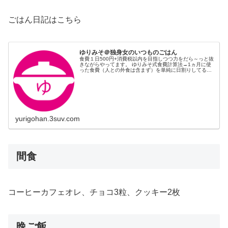
ごはん日記はこちら
ゆりみそ＠独身女のいつものごはん
食費１日500円+消費税以内を目指しつつ力をだら～っと抜
きながらやってます。 ゆりみそ式食費計算法→1ヵ月に使
った食費（人との外食は含まず）を単純に日割りしてるだ
け。
yurigohan.3suv.com
間食
コーヒーカフェオレ、チョコ3粒、クッキー2枚
晩ご飯