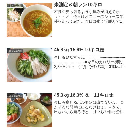
未測定＆朝ラン10キロ
日々の記録
左膝の突っ張るような痛みが消えてホ
ッ・・と、今日はオニューのシューズで
外を走ってみた。昨日は夜で浮腫んでた
のか、ジャストすぎたかと思ったスニー
カーも今日はちょうど良い感じ。------------
----------------------...
45.8kg 15.6% 10キロ走
日々の記録
今日もひたすら走ーーーー---------------------
--------------------------■今日のカロリー摂取
2,220kcal～ (゜Д゜)ｸﾜｯ◎朝：310kcal
ジェルブレビスケット＋ヨーグルト、コ
ーヒ...
45.3kg 16.3% ＆ 11キロ走
日々の記録
今日も痩せるホルモンは出てないよ。つ
かそんな簡単に出るわけねえ。ｗさて。
出ないなら走るぞと、月いち2日目だけど
軽めにラン＝３--------------------------------------
---------■今日のカロリー摂取 ...