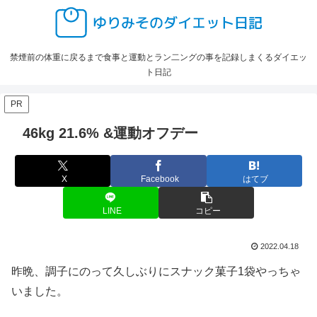
禁煙前の体重に戻るまで食事と運動とラン二ングの事を記録しまくるダイエッ
ト日記
PR
46kg 21.6% &運動オフデー
X
Facebook
はてブ
LINE
コピー
2022.04.18
昨晩、調子にのって久しぶりにスナック菓子1袋やっちゃ
いました。