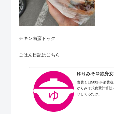
チキン南蛮ドック
ごはん日記はこちら
ゆりみそ＠独身女
食費１日500円+消
ゆりみそ式食費計算法
りしてるだけ。