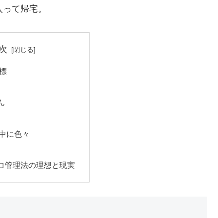
入って帰宅。
次
目標
ん
中に色々
ロ管理法の理想と現実