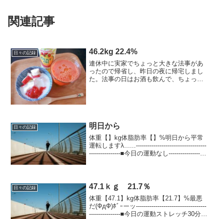
関連記事
46.2kg 22.4%
日々の記録
連休中に実家でちょっと大きな法事があ
ったので帰省し、昨日の夜に帰宅しまし
た。法事の日はお酒も飲んで、ちょっと
食べ過ぎたかなと思ったけれど体重はセ
ーフ・・・しかし体脂肪がドカーンと
（汗）今日のごはん -kcal◎朝：kcal
りんご1/2+プ...
明日から
日々の記録
体重【】kg体脂肪率【】%明日から平常
運転しますλ......------------------------------------
----------------■今日の運動なし--------------------
---------...
47.1ｋｇ 21.7％
日々の記録
体重【47.1】kg体脂肪率【21.7】%最悪
だ(ФдФ)ﾎﾞｰーッ------------------------------------
----------------■今日の運動ストレッチ30分