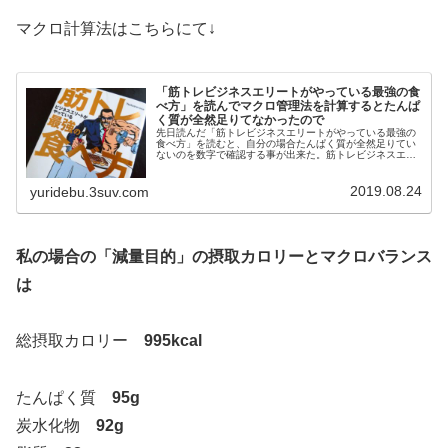
マクロ計算法はこちらにて↓
「筋トレビジネスエリートがやっている最強の食
べ方」を読んでマクロ管理法を計算するとたんぱ
く質が全然足りてなかったので
先日読んだ「筋トレビジネスエリートがやっている最強の
食べ方」を読むと、自分の場合たんぱく質が全然足りてい
ないのを数字で確認する事が出来た。筋トレビジネスエリ
ートがやっている最強の食べ方「筋トレビジネスエリート
がやっている最強の食べ方」はツイ...
2019.08.24
yuridebu.3suv.com
私の場合の「減量目的」の摂取カロリーとマクロバランス
は
総摂取カロリー
995kcal
たんぱく質
95g
炭水化物
92g