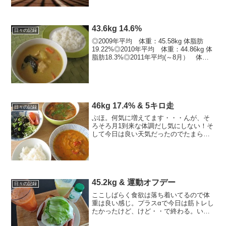
（ファン・シネのストレッチ、お尻すり
歩き...
43.6kg 14.6%
日々の記録
◎2009年平均 体重：45.58kg 体脂肪
19.22%◎2010年平均 体重：44.86kg 体
脂肪18.3%◎2011年平均(～8月） 体
重：44.74kg 体脂肪17.92%※8月平
均 体重：43.79kg 体脂肪15.73%※
体...
46kg 17.4% & 5キロ走
日々の記録
ぶほ。何気に増えてます・・・んが、そ
ろそろ月1到来な体調だし気にしない！そ
して今日は良い天気だったのでたまらず
軽く朝ラン。この時期は超気持ち良い！
走ることで、むしろ足の疲労も取れてき
たようで良い感じ。--------------------...
45.2kg & 運動オフデー
日々の記録
ここしばらく食欲は落ち着いてるので体
重は良い感じ。プラスαで今日は筋トレし
たかったけど、けど・・で終わる。いか
ん。2022年の目標・44キロ台・体脂肪