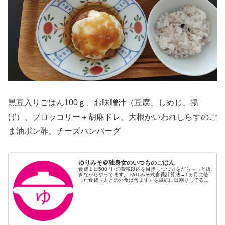
黒豆入りごはん100ｇ、お味噌汁（豆腐、しめじ、揚
げ）、ブロッコリー＋胡麻ドレ、大根かいわれしらすのご
ま油ポン酢、チーズハンバーグ
ゆりみそ＠独身女のいつものごはん
食費１日500円+消費税以内を目指しつつ力をだら～っと抜
きながらやってます。 ゆりみそ式食費計算法→1ヵ月に使
った食費（人との外食は含まず）を単純に日割りしてるだ
け。