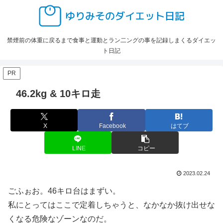
禁煙前の体重に戻るまで食事と運動とラン二ングの事を記録しまくるダイエッ
ト日記
PR
46.2kg & 10キロ走
X
Facebook
はてブ
LINE
コピー
2023.02.24
ごふぉお。46キロ台はまずい。
私にとってはここで定着しちゃうと、なかなか抜け出せな
くなる危険なゾーンなのだ。