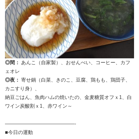
◎間：
あんこ（自家製）、おせんべい、コーヒー、カフ
ェオレ
◎夜：
寄せ鍋（白菜、きのこ、豆腐、鶏もも、鶏団子、
カニすり身）、
納豆ごはん、魚肉ハムの焼いたの、金麦糖質オフｘ1、白
ワイン炭酸割ｘ1、赤ワイン～
——————————————-
■今日の運動