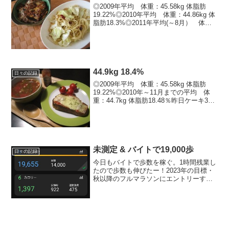
◎2009年平均 体重：45.58kg 体脂肪
19.22%◎2010年平均 体重：44.86kg 体
脂肪18.3%◎2011年平均(～8月） 体
重：44.74kg 体脂肪17.92%※8月平
均 体重：43.79kg 体脂肪15.73%※
体...
44.9kg 18.4%
日々の記録
◎2009年平均 体重：45.58kg 体脂肪
19.22%◎2010年～11月までの平均 体
重：44.7kg 体脂肪18.48％昨日ケーキ3つ
も食べたのに奇跡！嬉ｼ・・でも油断は禁
物-----------------------------...
未測定 & バイトで19,000歩
日々の記録
今日もバイトで歩数を稼ぐ。1時間残業し
たので歩数も伸びたー！2023年の目標・
秋以降のフルマラソンにエントリーす
る！・体重44キロ台キープ今日の運動ス
トレッチ+腰痛ストレッチ → バイトで
19,000歩今日のごはん朝ごはんごはん100
ｇ、昨...