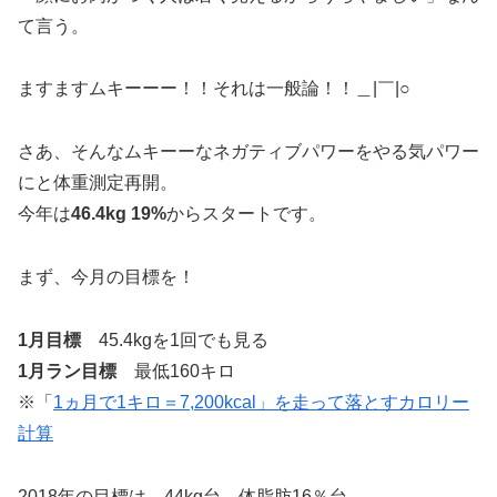
て言う。
ますますムキーーー！！それは一般論！！＿|￣|○
さあ、そんなムキーーなネガティブパワーをやる気パワー
にと体重測定再開。
今年は
46.4kg 19%
からスタートです。
まず、今月の目標を！
1月目標
45.4kgを1回でも見る
1月ラン目標
最低160キロ
※「
1ヵ月で1キロ＝7,200kcal」を走って落とすカロリー
計算
2018年の目標は、
44kg台、体脂肪16％台
。