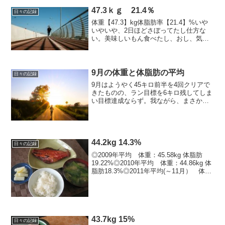
47.3ｋｇ 21.4％
日々の記録
体重【47.3】kg体脂肪率【21.4】%いや
いやいや、2日ほどさぼってたし仕方な
い。美味しいもん食べたし、おし、気持
ち切り替えて頑張ろう。-------------------------
-------------------------...
9月の体重と体脂肪の平均
日々の記録
9月はようやく45キロ前半を4回クリアで
きたものの、ラン目標を6キロ残してしま
い目標達成ならず。我ながら、まさか＿|
￣|○9月平均 46kg 18.8% （先月
比）-0.3kg、-0.2％9月数値目標 一回で
も45kg台前半を見る → 4...
44.2kg 14.3%
日々の記録
◎2009年平均 体重：45.58kg 体脂肪
19.22%◎2010年平均 体重：44.86kg 体
脂肪18.3%◎2011年平均(～11月） 体
重：44.41kg 体脂肪16.87%※今年最低値
※ 体重：7/2：42.5kg , 体脂肪：...
43.7kg 15%
日々の記録