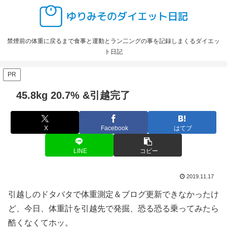
禁煙前の体重に戻るまで食事と運動とラン二ングの事を記録しまくるダイエッ
ト日記
PR
45.8kg 20.7% &引越完了
X
Facebook
はてブ
LINE
コピー
2019.11.17
引越しのドタバタで体重測定＆ブログ更新できなかったけ
ど、今日、体重計を引越先で発掘、恐る恐る乗ってみたら
酷くなくてホッ。