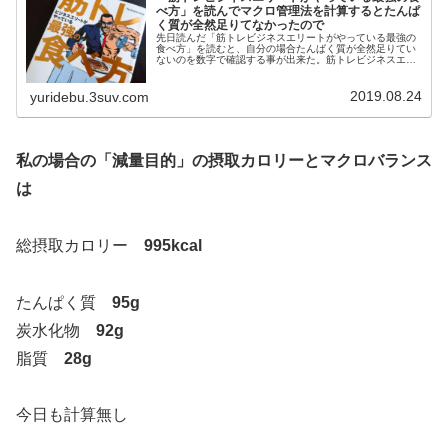
べ方」を読んでマクロ管理法を計算するとたんぱ
く質が全然足りてなかったので
先日読んだ「筋トレビジネスエリートがやっている最強の
食べ方」を読むと、自分の場合たんぱく質が全然足りてい
ないのを数字で確認する事が出来た。筋トレビジネスエリ
ートがやっている最強の食べ方「筋トレビジネスエリート
がやっている最強の食べ方」はツイ...
2019.08.24
yuridebu.3suv.com
私の場合の「減量目的」の摂取カロリーとマクロバランス
は
総摂取カロリー
995kcal
たんぱく質
95g
炭水化物
92g
脂質
28g
今日も計算無し