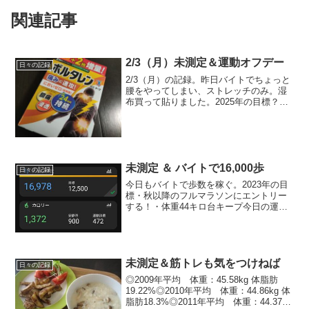
関連記事
2/3（月）未測定＆運動オフデー
日々の記録
2/3（月）の記録。昨日バイトでちょっと
腰をやってしまい、ストレッチのみ。湿
布買って貼りました。2025年の目標？
2/3（月）の運動ストレッチ、腰痛体操た
くさん2/3（月）のごはん朝ごはんお昼ご
はんごはん日記にて間食コーヒー、カフ
ェオレ、チ...
未測定 ＆ バイトで16,000歩
日々の記録
今日もバイトで歩数を稼ぐ。2023年の目
標・秋以降のフルマラソンにエントリー
する！・体重44キロ台キープ今日の運動
ストレッチ → バイトで16,000歩～今
日のごはん朝ごはん納豆おろしごはん100
ｇ、ウインナー、お味噌汁（豆腐、揚
げ、ほうれ...
未測定＆筋トレも気をつけねば
日々の記録
◎2009年平均 体重：45.58kg 体脂肪
19.22%◎2010年平均 体重：44.86kg 体
脂肪18.3%◎2011年平均 体重：44.37kg