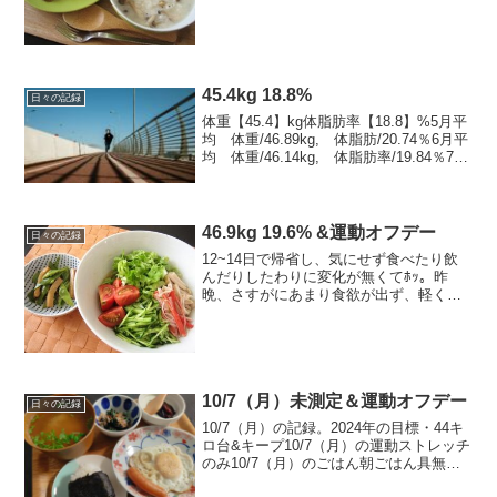
体脂肪16.62%----------------------------------...
45.4kg 18.8%
日々の記録
体重【45.4】kg体脂肪率【18.8】%5月平
均 体重/46.89kg, 体脂肪/20.74％6月平
均 体重/46.14kg, 体脂肪率/19.84％7月
平均 体重/45.84kg, 体脂肪率/18.98％
今日は運動お休み。（ストレッチの...
46.9kg 19.6% &運動オフデー
日々の記録
12~14日で帰省し、気にせず食べたり飲
んだりしたわりに変化が無くてﾎｯ。昨
晩、さすがにあまり食欲が出ず、軽く済
ませたのもあるかなあ。-------------------------
---------■今日の食事 1,480kcal+お酒...
10/7（月）未測定＆運動オフデー
日々の記録
10/7（月）の記録。2024年の目標・44キ
ロ台&キープ10/7（月）の運動ストレッチ
のみ10/7（月）のごはん朝ごはん具無し
おにぎり100ｇ、大根と大根菜のお味噌